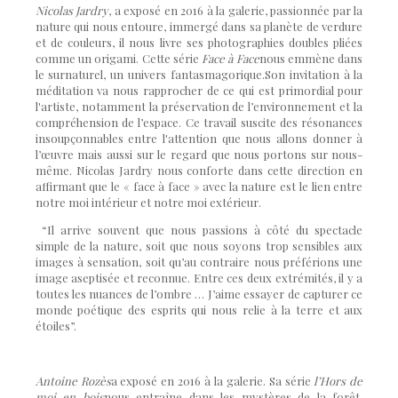
Nicolas Jardry
, a exposé en 2016 à la galerie, passionnée par la
nature qui nous entoure, immergé dans sa planète de verdure
et de couleurs, il nous livre ses photographies doubles pliées
comme un origami. Cette série
Face à Face
nous emmène dans
le surnaturel, un univers fantasmagorique.Son invitation à la
méditation va nous rapprocher de ce qui est primordial pour
l'artiste, notamment la préservation de l’environnement et la
compréhension de l’espace. Ce travail suscite des résonances
insoupçonnables entre l'attention que nous allons donner à
l’œuvre mais aussi sur le regard que nous portons sur nous-
même. Nicolas Jardry nous conforte dans cette direction en
affirmant que le « face à face » avec la nature est le lien entre
notre moi intérieur et notre moi extérieur.
“Il arrive souvent que nous passions à côté du spectacle
simple de la nature, soit que nous soyons trop sensibles aux
images à sensation, soit qu’au contraire nous préférions une
image aseptisée et reconnue. Entre ces deux extrémités, il y a
toutes les nuances de l’ombre … J’aime essayer de capturer ce
monde poétique des esprits qui nous relie à la terre et aux
étoiles”.
Antoine Rozès
a exposé en 2016 à la galerie. Sa série
l’Hors de
moi en bois
nous entraîne dans les mystères de la forêt,