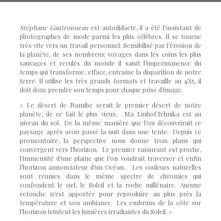
Stéphane Gautronneau
est autodidacte, il a été l’assistant de
photographes de mode parmi les plus célèbres. Il se tourne
très vite vers un travail personnel. Sensibilisé par l’érosion de
la planète, de ses nombreux voyages dans les coins les plus
sauvages et reculés du monde il saisit l’impermanence du
temps qui transforme, efface, entraîne la disparition de notre
terre. Il utilise les très grands formats et travaille au 4X5, il
doit donc prendre son temps pour chaque prise d’image.
« Le désert de Namibe serait le premier désert de notre
planète, de ce fait le plus vieux. Ma LinhofTehnika est au
niveau du sol. De la même manière que l’on découvrirait ce
paysage après avoir passé la nuit dans une tente. Depuis ce
promontoire, la perspective nous donne trois plans qui
convergent vers l’horizon. Le premier rassurant est proche,
l’immensité d’une plaine que l’on voudrait traverser et enfin
l’horizon annonciateur d’un Océan. Les couleurs naturelles
sont réunies dans le même spectre de chromies qui
confondent le ciel, le Soleil et la roche millénaire. Aucune
retouche n’est apportée pour reproduire au plus près la
température et son ambiance. Les embruns de la côte sur
l’horizon teintent les lumières irradiantes du Soleil. »