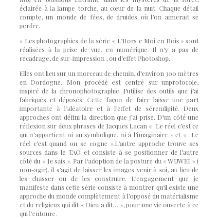
éclairée à la lampe torche, au cœur de la nuit. Chaque détail
compte, un monde de fées, de druides où l’on aimerait se
perdre.
« Les photographies de la série « L’Hors e Moi en Bois » sont
réalisées à la prise de vue, en numérique. Il n’y a pas de
recadrage, de sur-impression , ou d’effet Photoshop.
Elles ont lieu sur un morceau de chemin, d’environ 300 mètres
en Dordogne. Mon procédé est centré sur unprotocole,
inspiré de la chronophotographie. J’utilise des outils que j’ai
fabriqués et déposés. Cette façon de faire laisse une part
importante à l’aléatoire et à l’effet de sérendipité. Deux
approches ont défini la direction que j’ai prise. D’un côté une
réflexion sur deux phrases de Jacques Lacan « Le réel c’est ce
qui n’appartient ni au symbolique, ni à l’imaginaire » et « Le
réel c’est quand on se cogne ».L’autre approche trouve ses
sources dans le TAO et consiste à se positionner de l’autre
côté du « Je sais ». Par l‘adoption de la posture du « WUWEI » (
non-agir), il s’agit de laisser les images venir à soi, au lieu de
les chasser ou de les construire. L’engagement que je
manifeste dans cette série consiste à montrer qu’il existe une
approche du monde complètement à l’opposé du matérialisme
et du religieux qui dit « Dieu a dit… », pour une vie ouverte à ce
qui l’entoure.