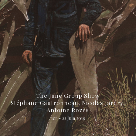
The June Group Show
Stéphane Gautronneau, Nicolas Jardry,
Antoine Rozès
1er - 22 Juin 2019