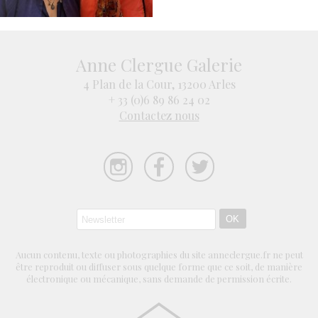
Anne Clergue Galerie
4 Plan de la Cour, 13200 Arles
+ 33 (0)6 89 86 24 02
Contactez nous
Aucun contenu, texte ou photographies du site anneclergue.fr ne peut
être reproduit ou diffuser sous quelque forme que ce soit, de manière
électronique ou mécanique, sans demande de permission écrite.