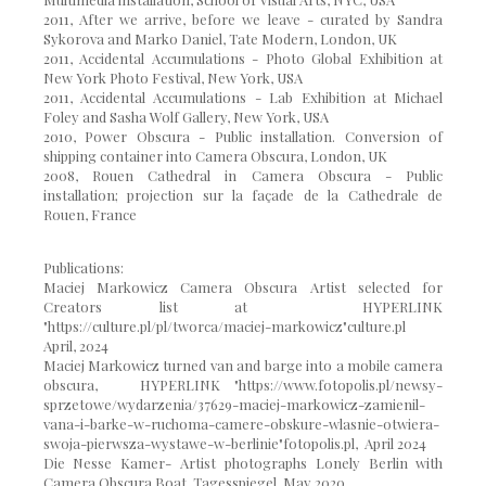
2011, After we arrive, before we leave - curated by Sandra
Sykorova and Marko Daniel, Tate Modern, London, UK
2011, Accidental Accumulations - Photo Global Exhibition at
New York Photo Festival, New York, USA
2011, Accidental Accumulations - Lab Exhibition at Michael
Foley and Sasha Wolf Gallery, New York, USA
2010, Power Obscura - Public installation. Conversion of
shipping container into Camera Obscura, London, UK
2008, Rouen Cathedral in Camera Obscura - Public
installation; projection sur la façade de la Cathedrale de
Rouen, France
Publications:
Maciej Markowicz Camera Obscura Artist selected for
Creators list at HYPERLINK
"https://culture.pl/pl/tworca/maciej-markowicz"culture.pl
April, 2024
Maciej Markowicz turned van and barge into a mobile camera
obscura, HYPERLINK "https://www.fotopolis.pl/newsy-
sprzetowe/wydarzenia/37629-maciej-markowicz-zamienil-
vana-i-barke-w-ruchoma-camere-obskure-wlasnie-otwiera-
swoja-pierwsza-wystawe-w-berlinie"fotopolis.pl, April 2024
Die Nesse Kamer- Artist photographs Lonely Berlin with
Camera Obscura Boat, Tagesspiegel, May 2020