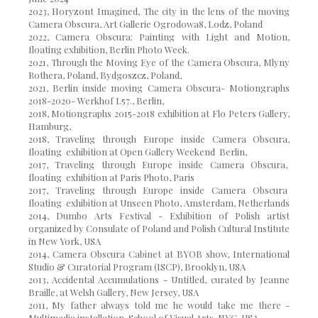
2023, Horyzont Imagined, The city in the lens of the moving
Camera Obscura, Art Gallerie Ogrodowa8, Lodz, Poland
2022, Camera Obscura: Painting with Light and Motion,
floating exhibition, Berlin Photo Week.
2021, Through the Moving Eye of the Camera Obscura, Mlyny
Rothera, Poland, Bydgoszcz, Poland,
2021, Berlin inside moving Camera Obscura- Motiongraphs
2018-2020- Werkhof L57., Berlin,
2018, Motiongraphs 2015-2018 exhibition at Flo Peters Gallery,
Hamburg,
2018, Traveling through Europe inside Camera Obscura,
floating exhibition at Open Gallery Weekend Berlin,
2017, Traveling through Europe inside Camera Obscura,
floating exhibition at Paris Photo, Paris
2017, Traveling through Europe inside Camera Obscura
floating exhibition at Unseen Photo, Amsterdam, Netherlands
2014, Dumbo Arts Festival - Exhibition of Polish artist
organized by Consulate of Poland and Polish Cultural Institute
in New York, USA
2014, Camera Obscura Cabinet at BYOB show, International
Studio & Curatorial Program (ISCP), Brooklyn, USA
2013, Accidental Accumulations - Untitled, curated by Jeanne
Braille, at Welsh Gallery, New Jersey, USA
2011, My father always told me he would take me there -
Multimedia installation, School of Visual Arts, NYC, USA