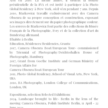
Arts en 2010. La même année, il obtient la bourse
présidentielle de la SVA et est invité à participer à la Photo
Global Residency à New York, où il vécu pendant 7 ans. Depuis
2010, Markowicz travaille exclusivement avec des Camera
Obscura de sa propre conception et construction, exposant
ses images directement sur du papier photographique couleur.
Les œuvres de Markowicz font partie des collections du Musée
Français de la Photographie, Evry et de la collection d'art du
Bundestag allemand.
Il habite à Berlin.
Education, Résidences/Residencies, Grants:
2017, Camera Obscura Boat/European Tour- commissioned
by Triennial of Photography/Deichtorhallen House of
Photography, Hamburg
2017, Grant from Goethe Institute and German Ministry of
Foreign Affairs for
Camera Obscura Boat/European Tour
2011, Photo Global Residency, School of Visual Arts, New York,
USA
2010, BA Photography, London College of Communications,
London, UK
Expositions, selection/Selected Exhibitions:
2024, Landscape brought to life- Berlin in the lens of the
moving Camera Obscura, Polish Institute Berlin, 11 April - 22
June 2024