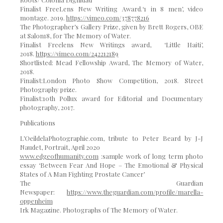
Finalist
FreeLens New Writing Award.
‘1 in 8 men’, video
montage. 2019.
https://vimeo.com/378778216
The Photographer’s Gallery Prize
, given by Brett Rogers, OBE
at Salon18, for The Memory of Water.
Finalist
Freelens New Writings award, ‘Little Haiti’,
2018.
https://vimeo.com/242212189
Shortlisted:
Mead Fellowship Award
,
The Memory of Water
,
2018.
Finalist:
London Photo Show Competition
, 2018.
Street
Photography prize.
Finalist:
10th Pollux award for Editorial and Documentary
photography
, 2017.
Publications
L’OeildelaPhotographie
.com, tribute to Peter Beard by J-J
Naudet, Portrait, April 2020
www.edgeofhumanity.com
:
sample work of long term photo
essay ‘Between Fear And Hope – The Emotional & Physical
States of A Man Fighting Prostate Cancer’
The Guardian
Newspaper:
https://www.theguardian.com/profile/marella-
oppenheim
Irk Magazine. Photographs of
The Memory of Water.