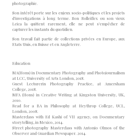
photographie.
Son intérêt porte sur les enjeux socio-politiques et les projets
d'investigations à long terme. Son
Rolleiflex ou
son vieux
Leica la quittent rarement, elle ne peut s'empêcher de
capturer les instants du quotidien.
Son travail fait partie de collections privées en Europe, aux
Etats Unis, en Suisse et en Angleterre.
Education
MA
(Hons) in Documentary Photography and Photojournalism
at LCC,
University of Arts London, 2018.
Guest Lecturer
in Photography Practice, at Amersham
College
, 2018.
MFA (Hons) in Creative Writing
at Kingston University, UK,
2010.
Read for a BA in Philosophy at
Heythrop College, UCL,
London, 2008.
Masterclass with Ed Kashi of VII agency, on Documentary
storytelling, in Mexico, 2014.
Street photography Masterclass with Antonio Olmos of the
Observer and Guardian Newspaper. 2014.