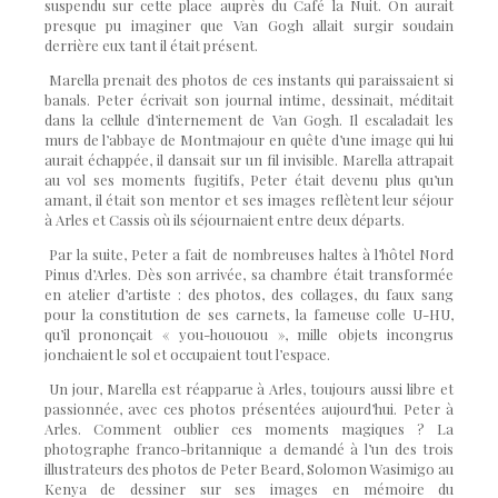
suspendu sur cette place auprès du Café la Nuit. On aurait
presque pu imaginer que Van Gogh allait surgir soudain
derrière eux tant il était présent.
Marella prenait des photos de ces instants qui paraissaient si
banals. Peter écrivait son journal intime, dessinait, méditait
dans la cellule d’internement de Van Gogh. Il escaladait les
murs de l’abbaye de Montmajour en quête d’une image qui lui
aurait é
chapp
ée, il dansait sur un fil invisible. Marella attrapait
au vol ses moments fugitifs, Peter était devenu plus qu’un
amant, il était son mentor et ses images reflètent leur séjour
à Arles et Cassis où ils séjournaient entre deux départs.
Par la suite, Peter a fait de nombreuses haltes à l’hôtel Nord
Pinus d’Arles. Dès son arrivée, sa chambre était transformée
en atelier d’artiste : des photos, des collages, du faux sang
pour la constitution de ses carnets, la fameuse colle U-HU,
qu’il prononçait « you-hououou », mille objets incongrus
jonchaient le sol et occupaient tout l’espace.
Un jour, Marella est réapparue à Arles, toujours aussi libre et
passionnée, avec ces photos présentées aujourd’hui.
Peter
à
Arles. Comment oublier ces moments magiques ? La
photographe franco-britannique a demandé à l’un des trois
illustrateurs des photos de Peter Beard, Solomon Wasimigo au
Kenya de dessiner sur ses images en mémoire du