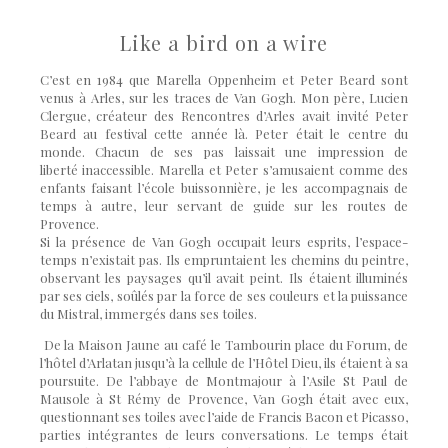
Like a bird on a wire
C’est en 1984 que Marella Oppenheim et Peter Beard sont
venus à Arles, sur les traces de Van Gogh. Mon père, Lucien
Clergue, créateur des Rencontres d’Arles avait invité Peter
Beard au festival cette année là.
Peter
était le centre du
monde. Chacun de ses pas laissait une impression de
liberté
inaccessible. Marella et Peter s
’amusaient comme des
enfants faisant l’école buissonnière, je les accompagnais de
temps à autre, leur servant de guide sur les routes de
Provence.
Si la présence de Van Gogh occupait leurs esprits, l’espace-
temps n’existait pas. Ils
emprunt
aient les chemins du peintre,
observant les paysages qu’il avait peint. Ils étaient
illumin
és
par ses ciels, soûlés par la force de ses couleurs et la puissance
du Mistral, immergés dans ses toiles.
De la Maison Jaune au café le Tambourin place du Forum, de
l’hô
tel d
’Arlatan jusqu’à la cellule de l’Hôtel Dieu, ils étaient à sa
poursuite.
De l
’abbaye de Montmajour à l’
Asile St Paul de
Mausole
à St Ré
my de Provence, Van Gogh
était avec eux,
questionnant ses toiles avec l’aide de Francis Bacon et Picasso,
parties intégrantes de leurs conversations. Le temps était