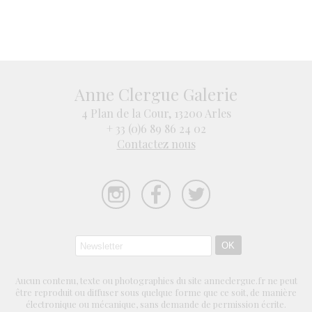
Anne Clergue Galerie
4 Plan de la Cour, 13200 Arles
+ 33 (0)6 89 86 24 02
Contactez nous
Aucun contenu, texte ou photographies du site anneclergue.fr ne peut
être reproduit ou diffuser sous quelque forme que ce soit, de manière
électronique ou mécanique, sans demande de permission écrite.