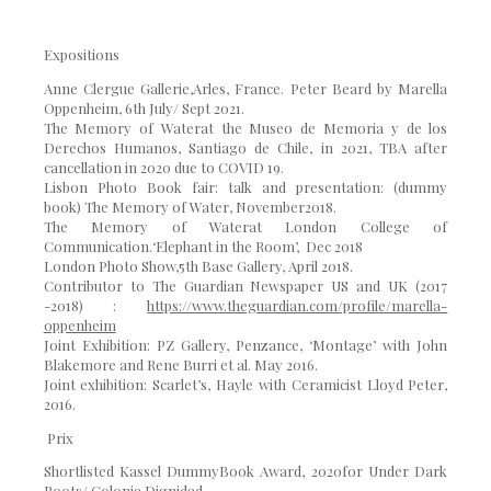
Expositions
Anne Clergue Gallerie,
Arles, France. Peter Beard by Marella
Oppenheim, 6th July/ Sept 2021.
The Memory of Water
at the Museo de Memoria y de los
Derechos Humanos, Santiago de Chile, in 2021, TBA after
cancellation in 2020 due to COVID 19.
Lisbon Photo Book fair: talk and presentation: (dummy
book)
The Memory of Water,
November2018
.
The Memory of Water
at London College of
Communication.‘Elephant in the Room’, Dec 2018
London Photo Show
,
5th Base Gallery, April 2018.
Contributor to The Guardian Newspaper US and UK (2017
-2018) :
https://www.theguardian.com/profile/marella-
oppenheim
Joint Exhibition: PZ Gallery, Penzance, ‘
Montage
’
with John
Blakemore and Rene Burri et al. May 2016.
Joint exhibition: Scarlet’s
,
Hayle with Ceramicist Lloyd Peter,
2016.
Prix
Shortlisted Kassel DummyBook Award, 2020for Under Dark
Roots/ Colonia Dignidad